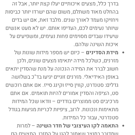
בדרך כלל, מצעים איכותיים יעלו קצת יותר, אבל זה
בהחלט מאוד משתלם, משום שהם ישרדו יותר כביסות
ויחזיקו מעמד לאורך שנים. מלבד זאת, אם יש בדים
שיותר נעימים לכם, העדיפו אותם. יש לא מעט אנשים
שיעידו שבדים מסוימים פחות נעימים, ומשפיעים על
איכות השינה שלהם.
מידת הסדינים
– כיום יש מספר מידות שונות של
מזרנים, כשלכל מידה יתאימו מצעים שונים, ולכן
חשוב לברר את המידה הנכונה על מנת שהסדין יתאים
באופן האידיאלי. מזרנים זוגיים יגיעו בד"כ בשלושה
גדלים: סטנדרט, קווין סייז וקינג סייז. אם אתם רוכשים
סט, הציפה והסדין אמורים להיות תואמים. אם אתם
מרכיבים סט ממוצרים בודדים – וודאו שכל המידות
מתאימות ונכונות. לרוב, ציפיות לכריות מגיעות בגודל
סטנדרטי, עבור כל המידות.
התאמה לקו העיצובי של חדר השינה
– למרות
שמדובר במוצר שאמור להגן על המזרן, המצעים הם