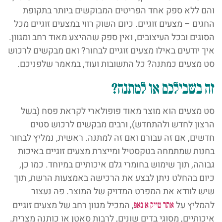
והם ללא ספק אחד הפריטים המבוקשים ביותר בתקופת
החגים – מצעים זוגיים. כיום השוק רווי במצעים זוגיים מכל
הסוגים ובכל העיצובים, ואין ספק שההיצע מאוד רחב ומגוון.
איך יודעים באילו מצעים זוגיים לבחור? ואם מבקשים לרכוש
סט מצעים כמתנה? כל התשובות ועוד, במאמר שלפניכם.
זה בשבילכם או למתנה?
סט מצעים הוא מוצר מאוד פופולארי לקראת פסח (בשל
הרצון לחדש ולהתחדש), ורבים מבקשים לרכוש סטים
חדשים, אם זה עבורם ואם זה למתנה. ראשית, נמליץ לבחור
בחנות שמתמחה בטקסטיל ומייצרת מצעים זוגיים באיכות
גבוהה, תוך שימוש בחומרי גלם איכותיים במיוחד. כמו כן,
כיום בהחלט ניתן לבצע את הרכישה באמצעות הרשת, תוך
שיש לוודא את המפרט המדויק של המוצר. פה נעצור
להמליץ על
, המכיל מגוון רחב של מצעים זוגיים
אתר טייק א נאפ
איכותיים, מסוגי בדים שונים, לרבות סאטן או כותנה מצרית.