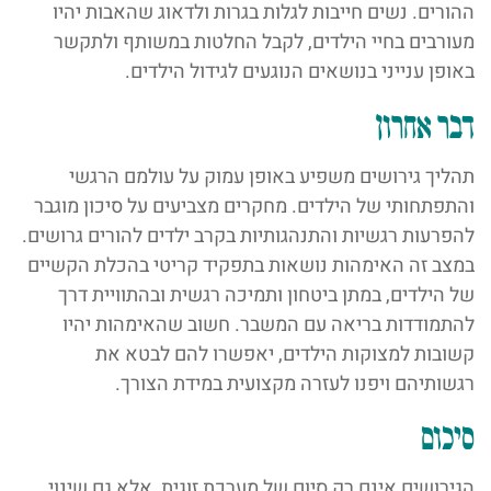
ההורים. נשים חייבות לגלות בגרות ולדאוג שהאבות יהיו
מעורבים בחיי הילדים, לקבל החלטות במשותף ולתקשר
באופן ענייני בנושאים הנוגעים לגידול הילדים.
דבר אחרון
תהליך גירושים משפיע באופן עמוק על עולמם הרגשי
והתפתחותי של הילדים. מחקרים מצביעים על סיכון מוגבר
להפרעות רגשיות והתנהגותיות בקרב ילדים להורים גרושים.
במצב זה האימהות נושאות בתפקיד קריטי בהכלת הקשיים
של הילדים, במתן ביטחון ותמיכה רגשית ובהתוויית דרך
להתמודדות בריאה עם המשבר. חשוב שהאימהות יהיו
קשובות למצוקות הילדים, יאפשרו להם לבטא את
רגשותיהם ויפנו לעזרה מקצועית במידת הצורך.
סיכום
הגירושים אינם רק סיום של מערכת זוגית, אלא גם שינוי