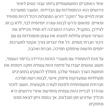
אחד האתגרים המשמעותיים ביותר עבור נשים לאחר
גירושים הוא ההתמודדות עם הבדידות. המעבר ממערכת
זוגית לחיים של "רווקה" דורש הסתגלות ויכול להיות מפחיד
ומאיים. פתאום נדרש לבנות שגרה יומיומית לבד, ללא בן זוג
לצידכן. במקביל, החברה והסביבה לא תמיד מכילים את
השינוי ונשים עלולות למצוא את עצמן מתמודדות גם עם
ניכור חברתי מסוים. כל אלו יוצרים צורך אקוטי למערכות
יחסים חדשות שיספקו תמיכה, חברות ואהבה.
על מנת להתמודד עם משברי הזהות והירידה בדימוי העצמי,
חשוב שנשים יעבדו על פיתוח זהות עצמית חזקה ויטפחו את
תחושת הערך העצמי שלהן. מומלץ להשקיע בתחביבים
ופעילויות שמעניקות סיפוק אישי, לבנות רשת תמיכה
חברתית ומשפחתית ולפנות לעזרה מקצועית. חשוב לזכור
שהדרך לבניית זהות עצמית מחודשת אחרי גירושים היא
תהליך שדורש זמן וסבלנות, אך בסופו ניתן לצאת ממנו
מחוזקים.